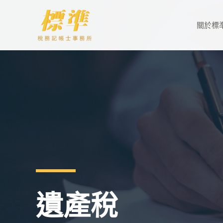
跳
至
關於標
主
要
內
容
遺產稅